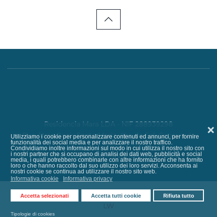
Residencia Mara LDA - NIF 288939298
❌
Rua Atras Cazù, Santa Maria, Ilha do Sal, Capoverde
Utilizziamo i cookie per personalizzare contenuti ed annunci, per fornire
funzionalità dei social media e per analizzare il nostro traffico.
Condividiamo inoltre informazioni sul modo in cui utilizza il nostro sito con
i nostri partner che si occupano di analisi dei dati web, pubblicità e social
Informativa cookie
-
Informativa privacy
media, i quali potrebbero combinarle con altre informazioni che ha fornito
loro o che hanno raccolto dal suo utilizzo dei loro servizi. Acconsenta ai
nostri cookie se continua ad utilizzare il nostro sito web.
Informativa cookie
Informativa privacy
Accetta selezionati
Accetta tutti cookie
Rifiuta tutto
LW
Tipologie di cookies