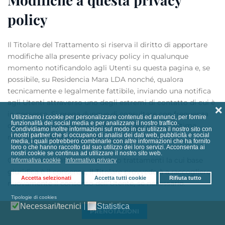
policy
Il Titolare del Trattamento si riserva il diritto di apportare
modifiche alla presente privacy policy in qualunque
momento notificandolo agli Utenti su questa pagina e, se
possibile, su Residencia Mara LDA nonché, qualora
tecnicamente e legalmente fattibile, inviando una notifica
agli Utenti attraverso uno degli estremi di contatto di cui è
❌
in possesso. Si prega dunque di consultare con frequenza
Utilizziamo i cookie per personalizzare contenuti ed annunci, per fornire
funzionalità dei social media e per analizzare il nostro traffico.
questa pagina, facendo riferimento alla data di ultima
Condividiamo inoltre informazioni sul modo in cui utilizza il nostro sito con
i nostri partner che si occupano di analisi dei dati web, pubblicità e social
modifica indicata in fondo.
media, i quali potrebbero combinarle con altre informazioni che ha fornito
loro o che hanno raccolto dal suo utilizzo dei loro servizi. Acconsenta ai
nostri cookie se continua ad utilizzare il nostro sito web.
Qualora le modifiche interessino trattamenti la cui base
Informativa cookie
Informativa privacy
giuridica è il consenso, il Titolare provvederà a raccogliere
Accetta selezionati
Accetta tutti cookie
Rifiuta tutto
nuovamente il consenso dell’Utente, se necessario.
Tipologie di cookies
Definizioni e riferimenti legali
Necessari/tecnici
Statistica
PRENOTAZIONI